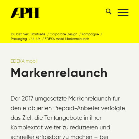
Du bist hier:
Startseite
/
Corporate Design
/
Kampagne
/
Packaging
/
UI-UX
/
EDEKA mobil Markenrelaunch
EDEKA mobil
Markenrelaunch
Der 2017 umgesetzte Markenrelaunch für
den etablierten Prepaid-Anbieter verfolgte
das Ziel, die Tarifangebote in ihrer
Komplexität weiter zu reduzieren und
schneller erfassbar zu machen – bei