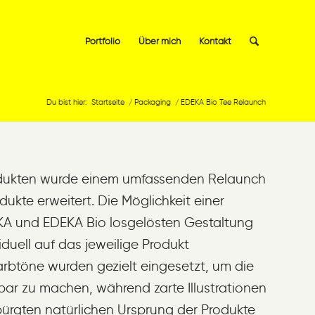
Portfolio
Über mich
Kontakt
Du bist hier:
Startseite
/
Packaging
/
EDEKA Bio Tee Relaunch
odukten wurde einem umfassenden Relaunch
ukte erweitert. Die Möglichkeit einer
KA und EDEKA Bio losgelösten Gestaltung
iduell auf das jeweilige Produkt
arbtöne wurden gezielt eingesetzt, um die
ar zu machen, während zarte Illustrationen
rbürgten natürlichen Ursprung der Produkte